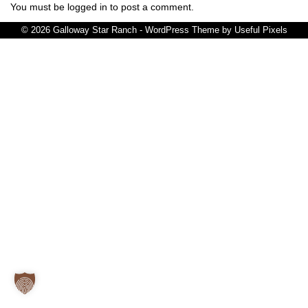
IMPRESSUM
You must be logged in to post a comment.
© 2026 Galloway Star Ranch - WordPress Theme by
Useful Pixels
DATENSCHUTZ