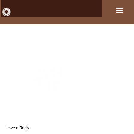
HOME
VERANSTALTUNGEN
PFERDEHALTUNG UND REITSPORT
REITANLAGE
GASTBOXEN UND PENSION
DER VEREIN
KONTAKT
Leave a Reply