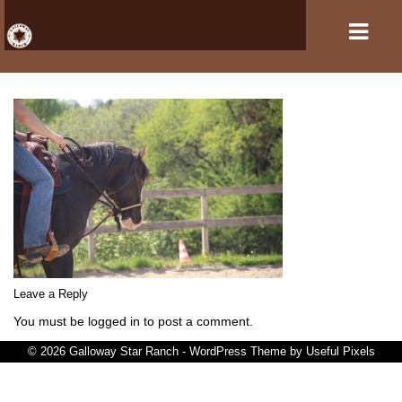
HOME
VERANSTALTUNGEN
PFERDEHALTUNG UND REITSPORT
REITANLAGE
GASTBOXEN UND PENSION
Leave a Reply
You must be logged in to post a comment.
DER VEREIN
© 2026 Galloway Star Ranch - WordPress Theme by
Useful Pixels
KONTAKT