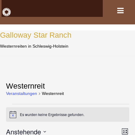
Galloway Star Ranch
HOME
Westernreiten in Schleswig-Holstein
VERANSTALTUNGEN
PFERDEHALTUNG UND REITSPORT
REITANLAGE
Westernreit
Veranstaltungen
Westernreit
GASTBOXEN UND PENSION
Veranstaltungen
DER VEREIN
Es wurden keine Ergebnisse gefunden.
H
i
KONTAKT
n
Anstehende
A
V
w
L