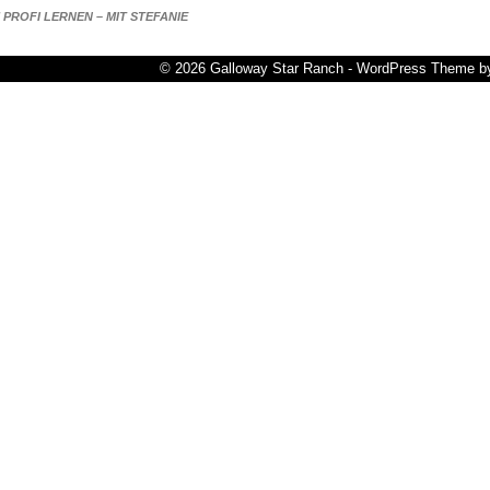
PROFI LERNEN – MIT STEFANIE
© 2026 Galloway Star Ranch - WordPress Theme 