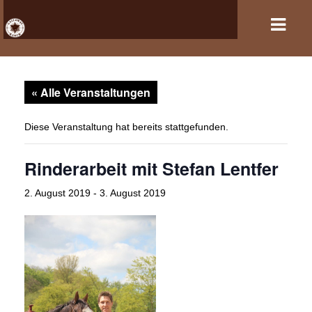
« Alle Veranstaltungen
HOME
VERANSTALTUNGEN
Diese Veranstaltung hat bereits stattgefunden.
PFERDEHALTUNG UND REITSPORT
Rinderarbeit mit Stefan Lentfer
REITANLAGE
2. August 2019
-
3. August 2019
GASTBOXEN UND PENSION
DER VEREIN
KONTAKT