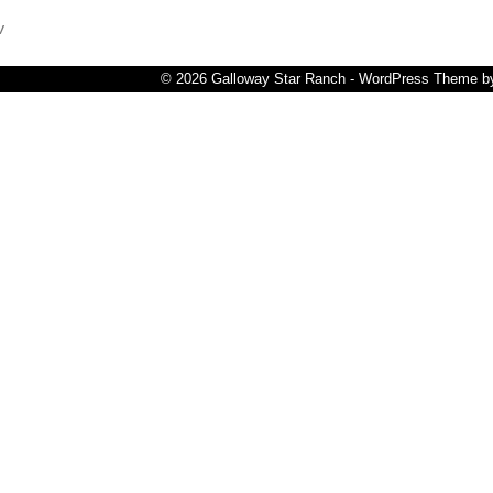
W
© 2026 Galloway Star Ranch - WordPress Theme 