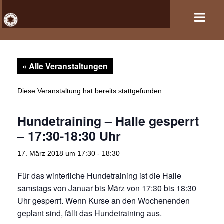
« Alle Veranstaltungen
HOME
VERANSTALTUNGEN
Diese Veranstaltung hat bereits stattgefunden.
PFERDEHALTUNG UND REITSPORT
Hundetraining – Halle gesperrt
– 17:30-18:30 Uhr
REITANLAGE
17. März 2018 um 17:30
-
18:30
GASTBOXEN UND PENSION
Für das winterliche Hundetraining ist die Halle
DER VEREIN
samstags von Januar bis März von 17:30 bis 18:30
Uhr gesperrt. Wenn Kurse an den Wochenenden
KONTAKT
geplant sind, fällt das Hundetraining aus.