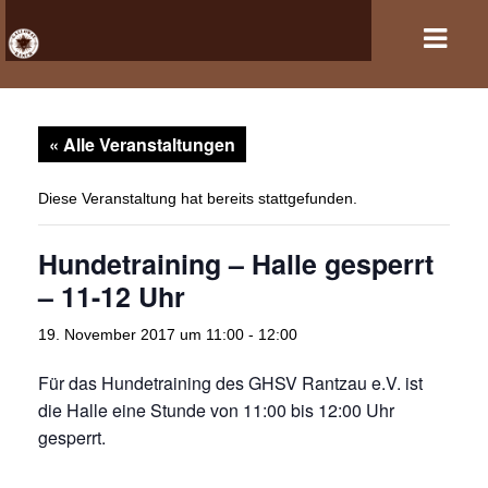
« Alle Veranstaltungen
HOME
VERANSTALTUNGEN
Diese Veranstaltung hat bereits stattgefunden.
PFERDEHALTUNG UND REITSPORT
Hundetraining – Halle gesperrt
– 11-12 Uhr
REITANLAGE
19. November 2017 um 11:00
-
12:00
GASTBOXEN UND PENSION
Für das Hundetraining des GHSV Rantzau e.V. ist
DER VEREIN
die Halle eine Stunde von 11:00 bis 12:00 Uhr
gesperrt.
KONTAKT