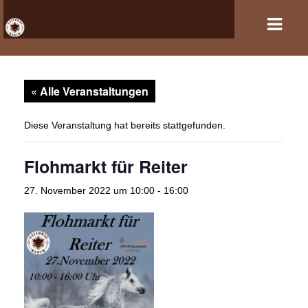
« Alle Veranstaltungen
HOME
VERANSTALTUNGEN
Diese Veranstaltung hat bereits stattgefunden.
PFERDEHALTUNG UND REITSPORT
Flohmarkt für Reiter
REITANLAGE
27. November 2022 um 10:00
-
16:00
GASTBOXEN UND PENSION
DER VEREIN
KONTAKT