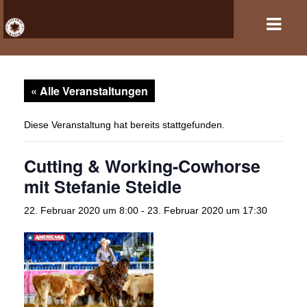
« Alle Veranstaltungen
HOME
VERANSTALTUNGEN
Diese Veranstaltung hat bereits stattgefunden.
PFERDEHALTUNG UND REITSPORT
Cutting & Working-Cowhorse
mit Stefanie Steidle
REITANLAGE
22. Februar 2020 um 8:00
-
23. Februar 2020 um 17:30
GASTBOXEN UND PENSION
DER VEREIN
KONTAKT