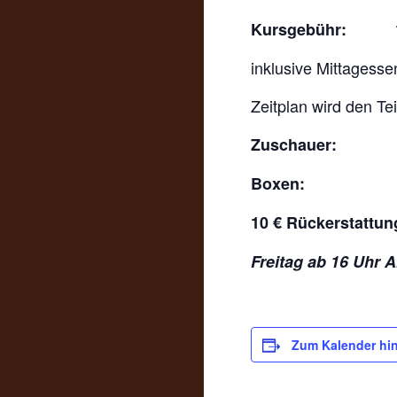
Ku
rsgebühr: 1
inklusive Mittagesse
Zeitplan wird den Te
Zuschauer: 15 
Boxen: 5
10 € Rückerstattun
Freitag ab 16 Uhr 
Zum Kalender hi