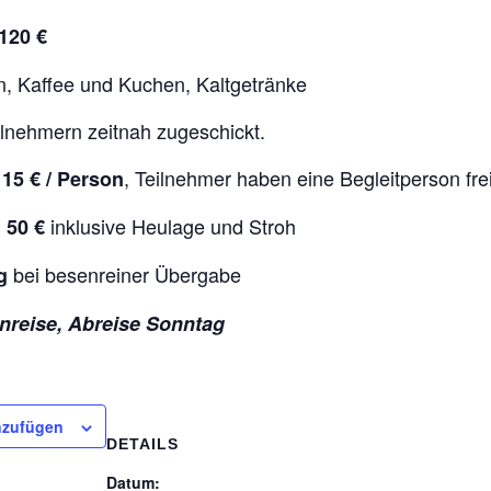
20 €
n, Kaffee und Kuchen, Kaltgetränke
ilnehmern zeitnah zugeschickt.
, Teilnehmer haben eine Begleitperson fre
€ / Person
inklusive Heulage und Stroh
0 €
bei besenreiner Übergabe
g
Anreise, Abreise Sonntag
nzufügen
DETAILS
Datum: