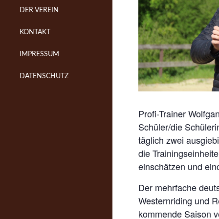
DER VEREIN
KONTAKT
IMPRESSUM
DATENSCHUTZ
Profi-Trainer Wolfga
Schüler/die Schüleri
täglich zwei ausgieb
die Trainingseinhei
einschätzen und ein
Der mehrfache deutsc
Westernriding und Re
kommende Saison vo