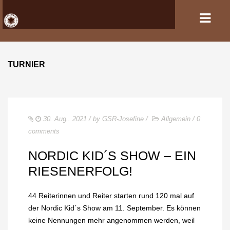
TURNIER
HOME
VERANSTALTUNGEN
PFERDEHALTUNG UND REITSPORT
30. Aug.. 2021
/ by
GSR-Josefine
/
Allgemein
/
0
comments
REITANLAGE
NORDIC KID´S SHOW – EIN
GASTBOXEN UND PENSION
RIESENERFOLG!
DER VEREIN
44 Reiterinnen und Reiter starten rund 120 mal auf
KONTAKT
der Nordic Kid´s Show am 11. September. Es können
keine Nennungen mehr angenommen werden, weil