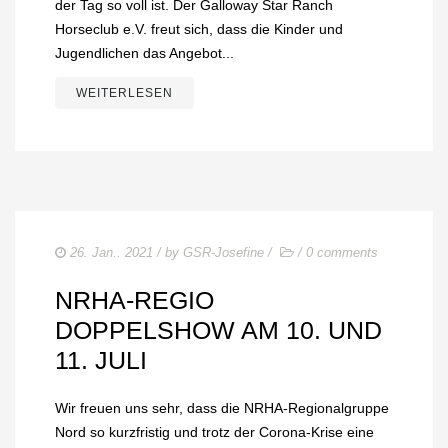
IMPRESSUM
der Tag so voll ist. Der Galloway Star Ranch
Horseclub e.V. freut sich, dass die Kinder und
DATENSCHUTZ
Jugendlichen das Angebot...
WEITERLESEN
26. Jan.. 2021
/ by
GSR-Josefine
/
/
0 comments
NRHA-REGIO
DOPPELSHOW AM 10. UND
11. JULI
Wir freuen uns sehr, dass die NRHA-Regionalgruppe
Nord so kurzfristig und trotz der Corona-Krise eine