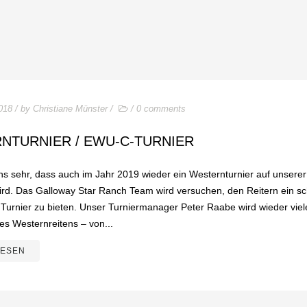
018
/ by
Christiane Münster
/
/
0 comments
NTURNIER / EWU-C-TURNIER
ns sehr, dass auch im Jahr 2019 wieder ein Westernturnier auf unserer
wird. Das Galloway Star Ranch Team wird versuchen, den Reitern ein s
Turnier zu bieten. Unser Turniermanager Peter Raabe wird wieder viel
des Westernreitens – von...
LESEN