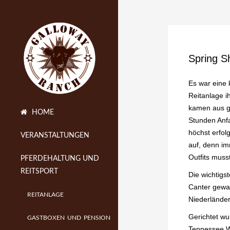
Spring S
Es war eine 
Reitanlage i
kamen aus g
HOME
Stunden Anfa
höchst erfol
VERANSTALTUNGEN
auf, denn im
Outfits mus
PFERDEHALTUNG UND
REITSPORT
Die wichtigs
Canter gewa
REITANLAGE
Niederländer
Gerichtet wu
GASTBOXEN UND PENSION
Tennessee Wa