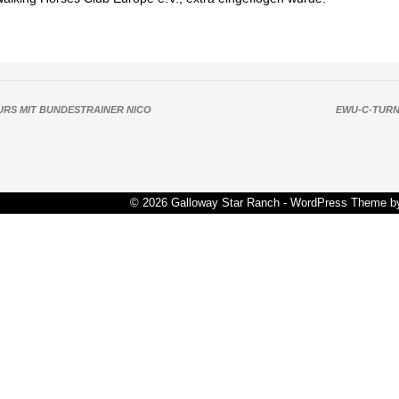
RS MIT BUNDESTRAINER NICO
EWU-C-TURNIE
© 2026 Galloway Star Ranch - WordPress Theme 