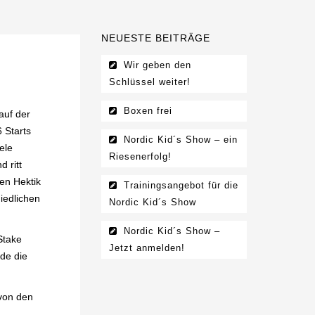
NEUESTE BEITRÄGE
Wir geben den
Schlüssel weiter!
Boxen frei
auf der
 Starts
Nordic Kid´s Show – ein
ele
Riesenerfolg!
 ritt
en Hektik
Trainingsangebot für die
iedlichen
Nordic Kid´s Show
Nordic Kid´s Show –
Stake
Jetzt anmelden!
de die
 von den