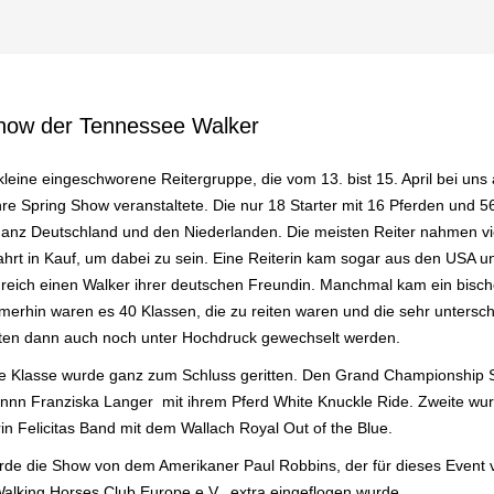
how der Tennessee Walker
kleine eingeschworene Reitergruppe, die vom 13. bist 15. April bei uns 
hre Spring Show veranstaltete. Die nur 18 Starter mit 16 Pferden und 56
anz Deutschland und den Niederlanden. Die meisten Reiter nahmen vi
hrt in Kauf, um dabei zu sein. Eine Reiterin kam sogar aus den USA und
greich einen Walker ihrer deutschen Freundin. Manchmal kam ein bisch
merhin waren es 40 Klassen, die zu reiten waren und die sehr untersch
sten dann auch noch unter Hochdruck gewechselt werden.
te Klasse wurde ganz zum Schluss geritten. Den Grand Championship 
nnn Franziska Langer mit ihrem Pferd White Knuckle Ride. Zweite wur
in Felicitas Band mit dem Wallach Royal Out of the Blue.
rde die Show von dem Amerikaner Paul Robbins, der für dieses Event
lking Horses Club Europe e.V., extra eingeflogen wurde.