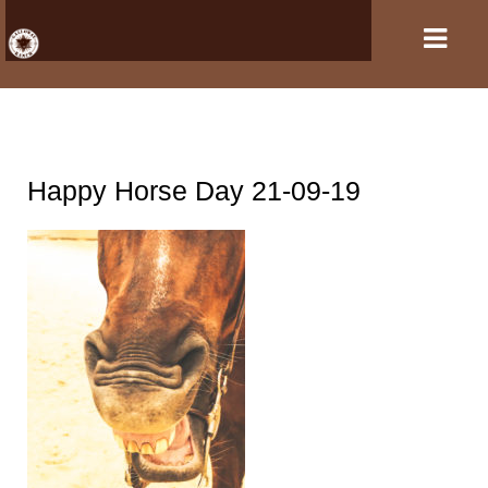
HOME
Happy Horse Day 21-09-19
VERANSTALTUNGEN
PFERDEHALTUNG UND REITSPORT
REITANLAGE
GASTBOXEN UND PENSION
DER VEREIN
KONTAKT